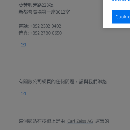
葵芳興芳路223號
新都會廣場第一座3012室
Cook
電話: +852 2332 0402
傳真: +852 2780 0650
有關敝公司網頁的任何問題，請與我們聯絡
這個網站在技術上是由
Carl Zeiss AG
運營的