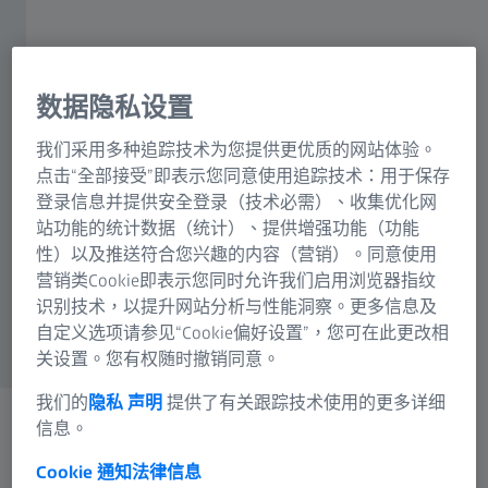
数据隐私设置
我们采用多种追踪技术为您提供更优质的网站体验。
点击“全部接受”即表示您同意使用追踪技术：用于保存
登录信息并提供安全登录（技术必需）、收集优化网
站功能的统计数据（统计）、提供增强功能（功能
性）以及推送符合您兴趣的内容（营销）。同意使用
营销类Cookie即表示您同时允许我们启用浏览器指纹
识别技术，以提升网站分析与性能洞察。更多信息及
自定义选项请参见“Cookie偏好设置”，您可在此更改相
关设置。您有权随时撤销同意。
我们的
隐私 声明
提供了有关跟踪技术使用的更多详细
辦公室鏡片: 可選的設計等級
信息。
Cookie 通知
法律信息
從近距離到中距離的輕鬆清晰視覺解決方案備有三種不同