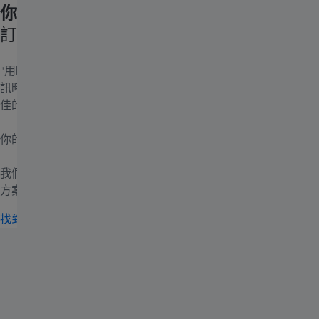
你的視覺，獨一無二的。
訂製化的視光護理。
"用眼睛看"不僅僅是一種生理行為：當我們的眼睛接收到視覺資
訊時，每個人的體驗截然不同。我們需要眼睛看得清楚，接收最
佳的視覺資訊，來啟發和滿足我們的想像力。
你的視覺值得最好的視光護理， 因為你的視覺獨一無二。
我們提供訂製化的視覺解決方案。因為沒有所謂的萬能單一解決
方案。
找到適合你的蔡司鏡片