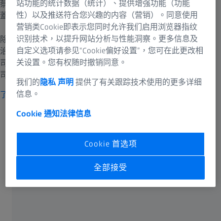
站功能的统计数据（统计）、提供增强功能（功能
蔡司視光護理部門隸屬於蔡司集團。蔡司醫療技術的應用範圍涵
性）以及推送符合您兴趣的内容（营销）。同意使用
蓋一個人終身的眼睛保健需求。
营销类Cookie即表示您同时允许我们启用浏览器指纹
识别技术，以提升网站分析与性能洞察。更多信息及
除了矯正鏡片，我們也提供眼睛護理專業人士進行測試、診斷和
自定义选项请参见“Cookie偏好设置”，您可在此更改相
治療眼部疾病的技術。蔡司在各種光學領域的廣泛專業知識為蔡
关设置。您有权随时撤销同意。
司視光護理產品背後的設計和科學提供相關資訊——包括你的蔡
司眼鏡。
我们的
隐私 声明
提供了有关跟踪技术使用的更多详细
信息。
了解更多有關蔡司集團
開啟你的視覺世界。
Cookie 通知
法律信息
我們致力於幫助你：
Cookie 首选项
全部接受