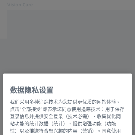
Vision Care
在新分頁開啟
眼睛健康與視光護理
我们的解决方案
尋找理想的眼鏡店？
你的視力
關於我們
我們知道一些不錯的眼鏡店
MyZEISS Vision
——很高興為你介紹我們信
協助與常見問題
任的視光專家。
搜尋蔡司授權眼鏡店
数据隐私设置
給眼睛護理的專業人士
我们采用多种追踪技术为您提供更优质的网站体验。
相關蔡司網站
点击“全部接受”即表示您同意使用追踪技术：用于保存
登录信息并提供安全登录（技术必需）、收集优化网
站功能的统计数据（统计）、提供增强功能（功能
給眼睛護理的專業人士
性）以及推送符合您兴趣的内容（营销）。同意使用
ZEISS Sunlens