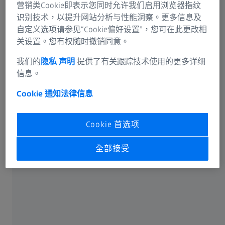
营销类Cookie即表示您同时允许我们启用浏览器指纹
資訊剩餘風險
识别技术，以提升网站分析与性能洞察。更多信息及
ZEISS集團
自定义选项请参见“Cookie偏好设置”，您可在此更改相
关设置。您有权随时撤销同意。
常用
我们的
隐私 声明
提供了有关跟踪技术使用的更多详细
為什麼擁有良好的視力那麼重要？
信息。
Cookie 通知
法律信息
漸進鏡片
Cookie 首选项
蔡司ClearView鏡片
全部接受
遠用和閱讀眼鏡
蔡司兒童近視管理鏡片系列
蔡司網上視力檢測