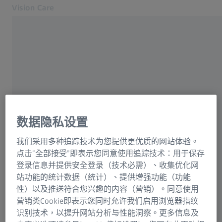
Vision Care
在新分頁開啟
眼睛健康與視光護理
視光護理
我们的解决方案
常用
你的視力
關於我們
MyZEISS Vision
為什麼擁有良好的視力那麼重要？
数据隐私设置
協助與常見問題
我们采用多种追踪技术为您提供更优质的网站体验。
搜尋蔡司授權眼鏡店
漸進鏡片
点击“全部接受”即表示您同意使用追踪技术：用于保存
給眼睛護理的專業人士
登录信息并提供安全登录（技术必需）、收集优化网
蔡司ClearView鏡片
站功能的统计数据（统计）、提供增强功能（功能
相關蔡司網站
性）以及推送符合您兴趣的内容（营销）。同意使用
营销类Cookie即表示您同时允许我们启用浏览器指纹
遠用和閱讀眼鏡
給眼睛護理的專業人士
识别技术，以提升网站分析与性能洞察。更多信息及
ZEISS Sunlens