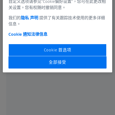
自定义选项请参见“Cookie偏好设置”，您可在此更改相
資訊剩餘風險
蔡司兒童近視管理鏡片系列
关设置。您有权随时撤销同意。
ZEISS集團
我们的
隐私 声明
提供了有关跟踪技术使用的更多详细
蔡司網上視力檢測
信息。
Cookie 通知
法律信息
有關蔡司
Cookie 首选项
關於我們
全部接受
加入我們
最新消息
合規