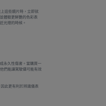
戴上這些鏡片時，立即就
並體驗更鮮艷的色彩表
近光燈的時候。
成永久性傷害。當購買一
為他們能讓駕駛儘可能有效
，因此更有利於辨識儀表