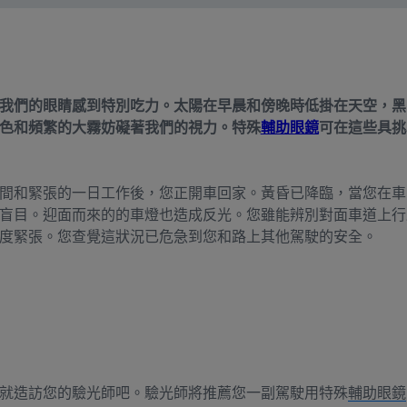
我們的眼睛感到特別吃力。太陽在早晨和傍晚時低掛在天空，黑
色和頻繁的大霧妨礙著我們的視力。特殊
輔助眼鏡
可在這些具挑
間和緊張的一日工作後，您正開車回家。黃昏已降臨，當您在車
盲目。迎面而來的的車燈也造成反光。您雖能辨別對面車道上行
度緊張。您查覺這狀況已危急到您和路上其他駕駛的安全。
就造訪您的驗光師吧。驗光師將推薦您一副駕駛用特殊
輔助眼鏡