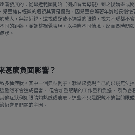
逐漸發展的：從鄰近範圍開始（例如看著母親）到之後繪畫或閱
言之，兒童擁有輕微的遠視其實是優點，因兒童會隨著年齡增長慢
於成人，無論近視、遠視或配戴不適當的眼鏡，視力不矯都不會
不同的距離，並調整視覺表現，以適應不同情境。然而長時間如
症狀。
來甚麼負面影響？
致多種症狀。其中一個典型例子，就是您發現自己的眼鏡無法提
這雖然不會造成傷害， 但會加重眼睛的工作量和負擔， 引致各
其他症狀例如眼睛灼熱感或痕癢。這些不只是配戴不適當的眼鏡
適仍會是問題的主因。