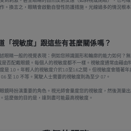
受到刺激。甚至眼睛的自然反射反應（如斜視或閉眼），也可確
作。換言之，眼睛會啟動自發性防護措施。光線過多的情況根本
道「視敏度」跟這些有甚麼關係嗎？
述眼睛一般的視覺表現：例如您辨識圖形和輪廓的能力如何？無
陷，或是否配戴眼鏡。每個人的視敏度都不一樣。視敏度通常由藉由
是 1.0。年輕人的視敏度介於1.0至1.6之間。但視敏度會隨著年
6 至 1.0 不等。駕駛人士需要的視敏度則為至少 0.7。
眼鏡時扮演重要的角色。視光師會量度您的視敏度，然後測量出
。這麼做的目的是，達到盡可能最高視敏度。