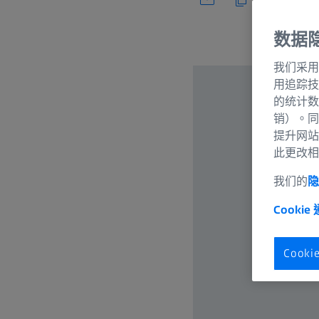
数据
我们采用
用追踪技
的统计数
销）。同
提升网站
此更改相
我们的
隐
Cookie
Cook