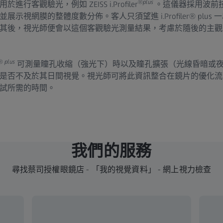
®
plus
客觀驗光，例如 ZEISS i.Profiler
。這儀器採用波前技術
示視網膜的整體度數分佈。客人只須望進 i.Profiler® plus
其後，視光師便會以這個客觀驗光測量結果，考慮於隨後的主觀
®
plus
可測量瞳孔收縮（強光下）時以及瞳孔擴張（光線昏暗或
是否不及於其日間視覺。視光師可將此資訊整合在鏡片的優化流
試所需的時間。
我們的服務
尋找蔡司授權眼鏡店 - 「我的視覺資料」 - 網上視力檢查