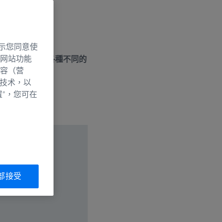
示您同意使
网站功能
不同，可能是各種不同的
容（营
測試結果。
别技术，以
置”，您可在
部接受