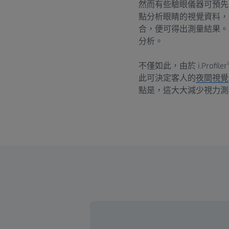
然而有些驗眼儀器可預先用於進行
點分析眼睛的視覺資料，並展
合，便可得出測量結果。
分析。
不僅如此，由於 i.Profiler
此可決定客人的
夜間視覺
點是，這大大減少視力測