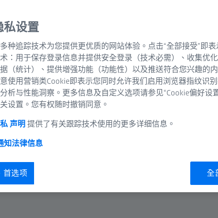
隐私设置
多种追踪技术为您提供更优质的网站体验。点击“全部接受”即表
术：用于保存登录信息并提供安全登录（技术必需）、收集优化
測試結果會不一樣，即使兩次測試是連續進行。主觀驗光的結果
据（统计）、提供增强功能（功能性）以及推送符合您兴趣的内
究竟是哪些因素造成，以及您該怎麼做，才能確保得到最佳視力
意使用营销类Cookie即表示您同时允许我们启用浏览器指纹识
分析与性能洞察。更多信息及自定义选项请参见“Cookie偏好设
关设置。您有权随时撤销同意。
私 声明
提供了有关跟踪技术使用的更多详细信息。
 通知
法律信息
ie 首选项
全