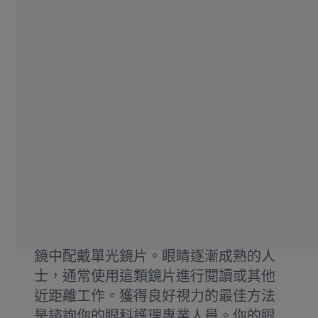
單光鏡片是為近視或遠視人士配製的處
方眼鏡。與能在多個距離支援視力的數
碼或漸進鏡片不同，單光鏡片幫助你清
晰看見近距離或遠距離的物體。
我需要配戴單光鏡片嗎？
你是否在看近或者看遠時視野模糊？如
果是這樣，那麼單光鏡片可能適合你。
許多年輕成年人在他們的全天候處方眼
鏡中配戴單光鏡片。眼睛逐漸成熟的人
士，通常使用這類鏡片進行閱讀或其他
近距離工作。獲得良好視力的最佳方法
是諮詢你的眼科護理專業人員。你的眼