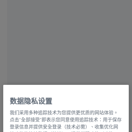
這種鏡片提供鮮明、清晰的視力，科學證實有
1
助減輕認知負荷。
眼鏡將改變你「看見」世界
的方式，以及你的「感受」。
在最關鍵的時刻保持清
数据隐私设置
晰。
我们采用多种追踪技术为您提供更优质的网站体验。
点击“全部接受”即表示您同意使用追踪技术：用于保存
登录信息并提供安全登录（技术必需）、收集优化网